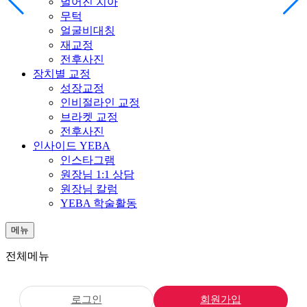
벌어진 치아
무턱
얼굴비대칭
재교정
전후사진
장치별 교정
성장교정
인비절라인 교정
브라켓 교정
전후사진
인사이드 YEBA
인스타그램
원장님 1:1 상담
원장님 칼럼
YEBA 학술활동
메뉴
전체메뉴
로그인
회원가입